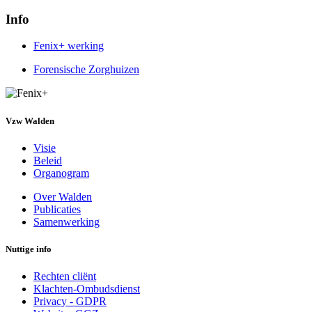
Info
Fenix+ werking
Forensische Zorghuizen
Vzw Walden
Visie
Beleid
Organogram
Over Walden
Publicaties
Secundaire
Samenwerking
menu
Nuttige info
Rechten cliënt
Klachten-Ombudsdienst
Privacy - GDPR